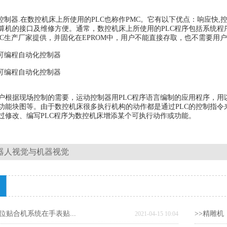
程控制器.在数控机床上所使用的PLC也称作PMC。它有以下优点：响应快
算机的接口及维修方便。通常，数控机床上所使用的PLC程序包括系统
LC生产厂家提供，并固化在EPROM中，用户不能直接存取，也不需要用
机可编程自动化控制器
机可编程自动化控制器
户根据现场控制的需要，运动控制器用PLC程序语言编制的应用程序，用
功能块图等。由于数控机床很多执行机构的动作都是通过PLC的控制指令
过修改、编写PLC程序为数控机床增添某个可执行动作或功能。
器人视觉与机器视觉
位贴合机系统在手表贴...
>>精雕机
2021-04-15 10:04