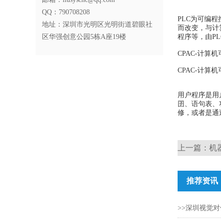
QQ：790708208
PLC为可编
地址：深圳市光明区光明街道碧眼社
而改变，与计
区华强创意公园5栋A座19楼
程序等，由P
CPAC-计算
CPAC-计算
用户程序是用
囝、语句表、
修，或者是通
上一篇：
机
推荐资讯
>>深圳视觉对